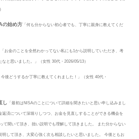
4）
Aの始め方
「何も分からない初心者でも、丁寧に親身に教えてくだ
と
「お金のことを全然わかってない私にも1から説明していただき、考
思いました。」（女性 30代・2026/05/13）
今後どうするか丁寧に教えてくれました！」（女性 40代・
直し
「最初はNISAのことについて詳細を聞きたいと思い申し込みまし
金返済について深堀りしつつ、お金を見直しすることができる機会を
って聞いて頂き、拙い説明でも理解して頂きました。 また分からない
説明して頂き、大変心強く次も相談したいと思いました。 今後ともお