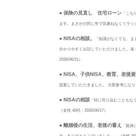
●
保険の見直し 住宅ローン
「こち
ます。まさかの同じ年で気兼ねなくリラックスし
●
NISAの相談。
「知識がなくても、ま
分かりやすくお話していただけました。迷っ
2026/06/21）
●
NISA、子供NISA、教育、老後
提案していただきました。 大変参考になりました
●
NISAの相談
「特に売り込むこともな
（女性 40代・2026/06/17）
●
離婚後の生活、老後の蓄え
「親身
す。ありがとうございました。」（女性 40代・2