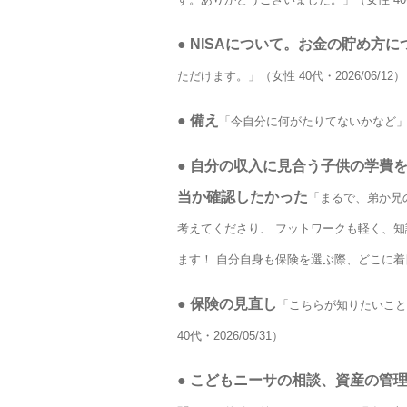
●
NISAについて。お金の貯め方に
ただけます。」（女性 40代・2026/06/12）
●
備え
「今自分に何がたりてないかなど」（女性
●
自分の収入に見合う子供の学費
当か確認したかった
「まるで、弟か兄
考えてくださり、 フットワークも軽く、
ます！ 自分自身も保険を選ぶ際、どこに着目さ
●
保険の見直し
「こちらが知りたいこと
40代・2026/05/31）
●
こどもニーサの相談、資産の管