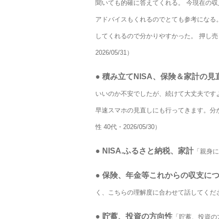
聞いても的確に答えてくれる。 今現在の
アドバイスもくれるのでとても参考になる
してくれるので分かりやすかった。 押し売
2026/05/31）
●
積み立てNISA、保険＆家計の見
いいのか不安でしたが、続けて大丈夫です
早速スマホの見直しにも行ってきます。分
性 40代・2026/05/30）
●
NISA.ふるさと納税、家計
「親身に
●
保険、年金等これからの収支に
く、こちらの理解度に合わせて話してくださるの
●
貯蓄、投資の方向性
「貯蓄、投資の