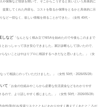
収入や保険など現状を聞いて、そこからこうすると良いという具体的に
。 提案してくれた内容も、コストを取るか保障をとるかと具体的に示
りなど一切なく、欲しい情報を得ることができた」（女性 40代・
直しなど
「なんとなく積み立てNISAを始めたので今後もこのままで
よとおっしゃって頂き安心できました。家計診断もして頂いたので、
からないことはやはりプロに相談するべきだなと思いました。」（女
なって相談にのっていただけました。」（女性 50代・2026/05/28）
ついて
「お金の仕組みやこらから必要な生活資金などをわかりやす
で、より話しやすく感じました。」（女性 50代・2026/05/28）
方向性(割合)を投資リスクとともにわかりやすく教えてくれたところが